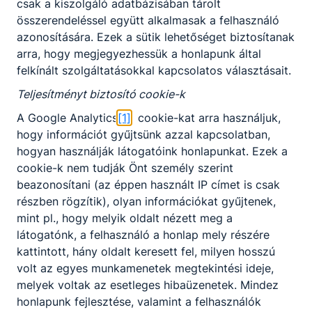
csak a kiszolgáló adatbázisában tárolt
Radnóti alumni
összerendeléssel együtt alkalmasak a felhasználó
azonosítására. Ezek a sütik lehetőséget biztosítanak
Várjuk azon volt tanítványaink jelentkezését, akik a
arra, hogy megjegyezhessük a honlapunk által
középiskola befejezésével, végzettségüknek
felkínált szolgáltatásokkal kapcsolatos választásait.
megfelelő szakirányban helyezkedtek el, tanultak
tovább és azóta szakmai pályájuk kiteljesedett ,
Teljesítményt biztosító cookie-k
vállalkozást alapítottak, vezető beosztásban
dolgoznak!
A Google Analytics
[1]
cookie-kat arra használjuk,
hogy információt gyűjtsünk azzal kapcsolatban,
2023. márc. 9.
Vezetőség
hogyan használják látogatóink honlapunkat. Ezek a
cookie-k nem tudják Önt személy szerint
beazonosítani (az éppen használt IP címet is csak
részben rögzítik), olyan információkat gyűjtenek,
mint pl., hogy melyik oldalt nézett meg a
látogatónk, a felhasználó a honlap mely részére
kattintott, hány oldalt keresett fel, milyen hosszú
Partnereink
volt az egyes munkamenetek megtekintési ideje,
melyek voltak az esetleges hibaüzenetek. Mindez
honlapunk fejlesztése, valamint a felhasználók