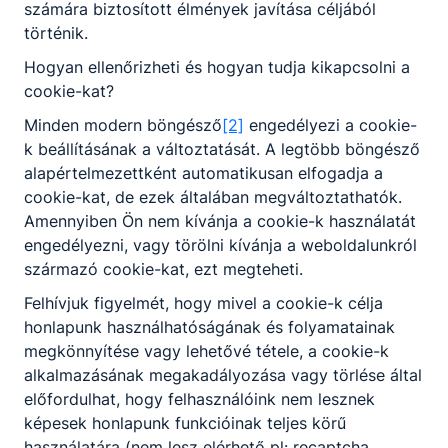
számára biztosított élmények javítása céljából
történik.
Hogyan ellenőrizheti és hogyan tudja kikapcsolni a
cookie-kat?
Minden modern böngésző
[2]
engedélyezi a cookie-
k beállításának a változtatását. A legtöbb böngésző
alapértelmezettként automatikusan elfogadja a
cookie-kat, de ezek általában megváltoztathatók.
Amennyiben Ön nem kívánja a cookie-k használatát
engedélyezni, vagy törölni kívánja a weboldalunkról
származó cookie-kat, ezt megteheti.
Felhívjuk figyelmét, hogy mivel a cookie-k célja
honlapunk használhatóságának és folyamatainak
megkönnyítése vagy lehetővé tétele, a cookie-k
alkalmazásának megakadályozása vagy törlése által
előfordulhat, hogy felhasználóink nem lesznek
képesek honlapunk funkcióinak teljes körű
Baranya Vármegyei SzC Radnóti Miklós
használatára (nem lesz elérhető pl: recaptcha,