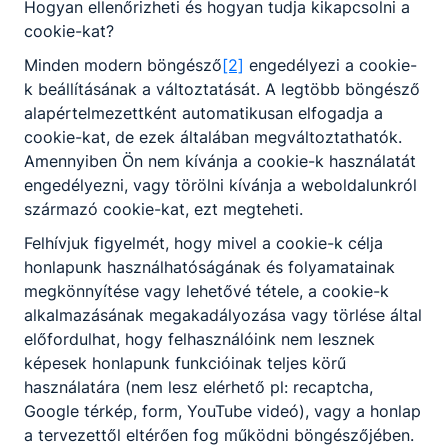
Ajánlott minden fiatal számára, akit érdekel a
Hogyan ellenőrizheti és hogyan tudja kikapcsolni a
vállalkozások működése, belső folyamatai,
cookie-kat?
azokhoz kötődően szívesen lát el ügyviteli
Minden modern böngésző
[2]
engedélyezi a cookie-
feladatokat. A szakképzettséggel rendelkező
k beállításának a változtatását. A legtöbb böngésző
elhelyezkedhet a gazdasági szférában –
alapértelmezettként automatikusan elfogadja a
elsősorban kis- és középvállalkozásoknál –
cookie-kat, de ezek általában megváltoztathatók.
ügyintézőként, de akár továbbtanulhat a
Amennyiben Ön nem kívánja a cookie-k használatát
gazdasági felsőoktatásban vagy magasabb szintű
engedélyezni, vagy törölni kívánja a weboldalunkról
képesítést szerezhet, mint pl.: mérlegképes
származó cookie-kat, ezt megteheti.
könyvelő, adótanácsadó, banki szakember,
Felhívjuk figyelmét, hogy mivel a cookie-k célja
vámszakember.
honlapunk használhatóságának és folyamatainak
megkönnyítése vagy lehetővé tétele, a cookie-k
KOMPETENCIAELVÁRÁS
alkalmazásának megakadályozása vagy törlése által
előfordulhat, hogy felhasználóink nem lesznek
Agilis, jó kommunikációs készég,
képesek honlapunk funkcióinak teljes körű
problémamegoldó- és szervezőképesség,
használatára (nem lesz elérhető pl: recaptcha,
csapatmunka, felelősségtudat, nyitottság az
Google térkép, form, YouTube videó), vagy a honlap
informatikai eszközök használatára.
a tervezettől eltérően fog működni böngészőjében.