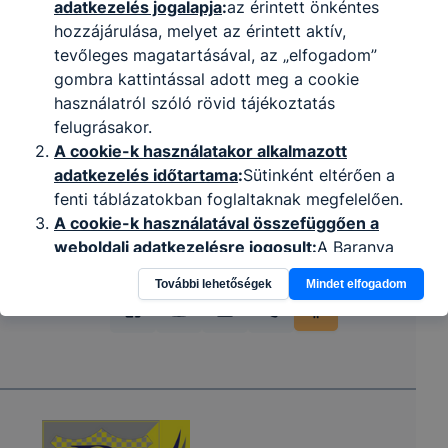
adatkezelés jogalapja
:
az érintett önkéntes
hozzájárulása, melyet az érintett aktív,
tevőleges magatartásával, az „elfogadom”
Partnereink
gombra kattintással adott meg a cookie
használatról szóló rövid tájékoztatás
felugrásakor.
A cookie-k használatakor alkalmazott
adatkezelés időtartama
:
Sütinként eltérően a
fenti táblázatokban foglaltaknak megfelelően.
A cookie-k használatával összefüggően a
weboldali adatkezelésre jogosult
:
A Baranya
Megyei SzC Radnóti Miklós Közgazdasági
További lehetőségek
Mindet elfogadom
Technikum az adatokat az általa megbízott
munkavállalók ismerhetik meg, valamint a
Google Analytics.
Az érintett jogai:
Az érintett kérelmezheti a rá
vonatkozó személyes adatokhoz való
hozzáférést, a személyes adatainak
helyesbítését, törlését, kezelésének