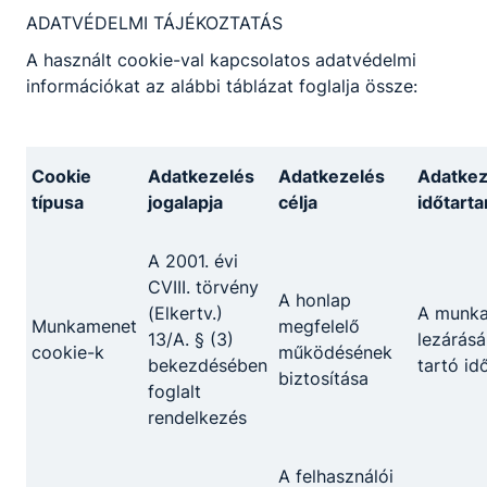
ADATVÉDELMI TÁJÉKOZTATÁS
A SZAKKÉPZETTSÉGGEL RENDELKEZŐ
A használt cookie-val kapcsolatos adatvédelmi
képes ellátni a vállalkozások
információkat az alábbi táblázat foglalja össze:
működtetéséhez szükséges gazdasági
folyamatok terén a rábízott adminisztratív
feladatokat;
Cookie
Adatkezelés
Adatkezelés
Adatkez
irodai, illetve vezetői asszisztensi
típusa
jogalapja
célja
időtart
feladatokat lát el;
kapcsolattartáshoz szükséges iratokat,
leveleket, egyéb dokumentumokat készít,
A 2001. évi
szerkeszt, kezel;
CVIII. törvény
A honlap
vezeti a vállalkozások nyilvántartásait;
(Elkertv.)
A munk
Munkamenet
megfelelő
közreműködik a különféle szabályzatok
13/A. § (3)
lezárásá
cookie-k
működésének
elkészítésében;
bekezdésében
tartó id
biztosítása
részt vesz egyes ﬁnanszírozási feladatok
foglalt
adminisztratív részfeladataiban;
rendelkezés
feltérképezi és nyomon követi az aktuális
támogatási lehetőségeket;
A felhasználói