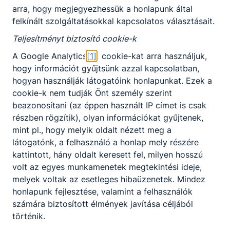
arra, hogy megjegyezhessük a honlapunk által
felkínált szolgáltatásokkal kapcsolatos választásait.
Választható szakmairányok:
Teljesítményt biztosító cookie-k
Nem válaszható
Előjelentkezés
A Google Analytics
[1]
cookie-kat arra használjuk,
hogy információt gyűjtsünk azzal kapcsolatban,
Gazdálkodás és menedzsment ágazat képzése,
hogyan használják látogatóink honlapunkat. Ezek a
KKK/PTT
amely érettségivel és technikus szintű
cookie-k nem tudják Önt személy szerint
KKK letöltése (pdf)
szakképzettség megszerzésével zárul.
beazonosítani (az éppen használt IP címet is csak
PTT letöltése (pdf)
A szakképzettséggel rendelkező alkalmas a
részben rögzítik), olyan információkat gyűjtenek,
vállalkozás ügyviteli feladatainak végrehajtására,
mint pl., hogy melyik oldalt nézett meg a
Okleveles technikusképzés
részt vesz a számviteli és pénzügyi feladatainak
látogatónk, a felhasználó a honlap mely részére
ellátásában, közreműködik a mikro-, kis- és
kattintott, hány oldalt keresett fel, milyen hosszú
Nem
középvállalkozások számviteli és pénzügyi
volt az egyes munkamenetek megtekintési ideje,
feladatainak ellátásában, továbbá egyes
melyek voltak az esetleges hibaüzenetek. Mindez
részfeladatokat önállóan lát el. Kapcsolatot tart a
honlapunk fejlesztése, valamint a felhasználók
munkatársakkal, ügyfelekkel, illetve
számára biztosított élmények javítása céljából
rendezvényeket, megbeszéléseket szervez.
történik.