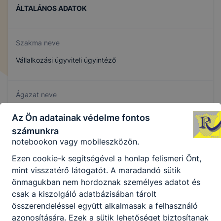
aktuális látogatására vonatkozik, a munkamenet
ÁLTALÁNOS ADATOK
végeztével, illetve a böngésző bezárásával ezek a
cookie-k automatikusan törlődnek a
Szakma neve
számítógépéről.
Ezen cookie-k alkalmazása nélkül nem tudjuk
Vállalkozási ügyviteli ügyintéző
garantálni Önnek honlapunk használatát.
Használatot elősegítő “maradandó sütik” persistent
Ágazat neve
cookie-k
Gazdálkodás és menedzsment
Az Ön adatainak védelme fontos
A “maradandó sütik” (persistent cookie) a honlap
elhagyását követően is tárolódnak a számítógépen,
számunkra
notebookon vagy mobileszközön.
Szakmajegyzék száma
Ezen cookie-k segítségével a honlap felismeri Önt,
504110902
mint visszatérő látogatót. A maradandó sütik
önmagukban nem hordoznak személyes adatot és
csak a kiszolgáló adatbázisában tárolt
Képzés időtartama
összerendeléssel együtt alkalmasak a felhasználó
5 év
azonosítására. Ezek a sütik lehetőséget biztosítanak