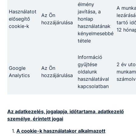
közreműködik a vállalkozás üzleti tervének
élmény
A munk
elkészítésében;
Használatot
javítása, a
Az Ön
lezárásá
előkészíti a munkaerő-gazdálkodással
elősegítő
honlap
hozzájárulása
tartó id
kapcsolatos nyilvántartások iratait, azokat
cookie-k
használatának
12 hóna
kezeli és rendszerezi;
kényelmesebbé
kapcsolatot tart munkatársakkal,
tétele
ügyfelekkel, partnerekkel, külső
szervezetekkel;
Információ
szervezeten belüli és kívüli
gyűjtése
2 év uto
rendezvényeket, programokat szervez.
Google
Az Ön
oldalunk
munkame
Analytics
hozzájárulása
használatával
számolv
kapcsolatban
Megosztás
Az adatkezelés, jogalapja, időtartama, adatkezelő
személye, érintett jogai
A cookie-k használatakor alkalmazott