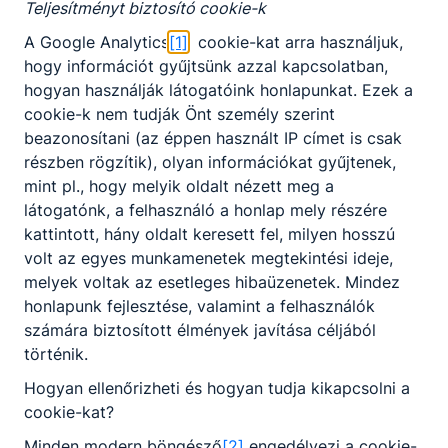
valamint ellátogattunk a tengerparti
Teljesítményt biztosító cookie-k
Nin városába is.
A Google Analytics
[1]
cookie-kat arra használjuk,
A négynapos külföldi program számos
hogy információt gyűjtsünk azzal kapcsolatban,
hogyan használják látogatóink honlapunkat. Ezek a
élménnyel gazdagította tanulóinkat, akik
cookie-k nem tudják Önt személy szerint
értékes szakmai és kulturális tapasztalatokkal
beazonosítani (az éppen használt IP címet is csak
térhettek haza.
részben rögzítik), olyan információkat gyűjtenek,
mint pl., hogy melyik oldalt nézett meg a
GALÉRIA
látogatónk, a felhasználó a honlap mely részére
Zágrábi 23. Nemzetközi
kattintott, hány oldalt keresett fel, milyen hosszú
Szakmai Vásár
volt az egyes munkamenetek megtekintési ideje,
melyek voltak az esetleges hibaüzenetek. Mindez
honlapunk fejlesztése, valamint a felhasználók
számára biztosított élmények javítása céljából
történik.
Hogyan ellenőrizheti és hogyan tudja kikapcsolni a
cookie-kat?
Minden modern böngésző
[2]
engedélyezi a cookie-