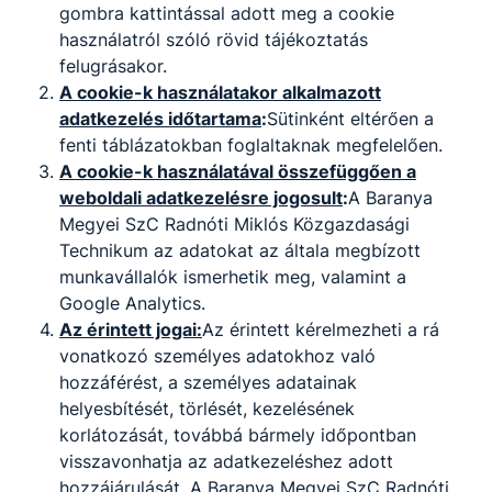
gombra kattintással adott meg a cookie
2026. ápr. 29.
Vezetőség
használatról szóló rövid tájékoztatás
felugrásakor.
A cookie-k használatakor alkalmazott
adatkezelés időtartama
:
Sütinként eltérően a
fenti táblázatokban foglaltaknak megfelelően.
A cookie-k használatával összefüggően a
weboldali adatkezelésre jogosult
:
A Baranya
Partnereink
Megyei SzC Radnóti Miklós Közgazdasági
Technikum az adatokat az általa megbízott
munkavállalók ismerhetik meg, valamint a
Google Analytics.
Az érintett jogai:
Az érintett kérelmezheti a rá
vonatkozó személyes adatokhoz való
hozzáférést, a személyes adatainak
helyesbítését, törlését, kezelésének
korlátozását, továbbá bármely időpontban
visszavonhatja az adatkezeléshez adott
hozzájárulását. A Baranya Megyei SzC Radnóti