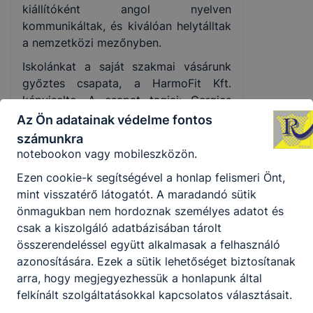
kiállítóként angol nyelven
számítógépéről.
kommunikáltak, és kiválóan helytálltak
Ezen cookie-k alkalmazása nélkül nem tudjuk
a nemzetközi mezőnyben.
garantálni Önnek honlapunk használatát.
Iskolánkat a saját szakmai vásárunk
Használatot elősegítő “maradandó sütik” persistent
győztes csapata, a HarmoFit Kft.
cookie-k
képviselte. A csapat tagjai: Gergics
Zora, Hopp Fanni és Morvai-Nagy
Az Ön adatainak védelme fontos
A “maradandó sütik” (persistent cookie) a honlap
Máté (11. évfolyam). Felkészítő tanáraik
elhagyását követően is tárolódnak a számítógépen,
számunkra
Zsbánné Hámory Márta és Rónási
notebookon vagy mobileszközön.
Márton voltak.
Ezen cookie-k segítségével a honlap felismeri Önt,
A külföldi útra a diákokkal Rónási tanár
mint visszatérő látogatót. A maradandó sütik
úr utazott, mint kapcsolattartó.
önmagukban nem hordoznak személyes adatot és
csak a kiszolgáló adatbázisában tárolt
Április 16-án a partneriskola 11.
összerendeléssel együtt alkalmasak a felhasználó
évfolyamos diákjaival közös buszos
azonosítására. Ezek a sütik lehetőséget biztosítanak
tanulmányi kiránduláson vettünk részt.
arra, hogy megjegyezhessük a honlapunk által
Ennek során megtekintettük a Solana
felkínált szolgáltatásokkal kapcsolatos választásait.
Nin sómúzeumot és sólepárlót,