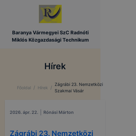
Baranya Vármegyei SzC Radnóti
Miklós Közgazdasági Technikum
Hírek
Zágrábi 23. Nemzetközi
/
/
Főoldal
Hírek
COOKIE-K KEZELÉSE
Szakmai Vásár
A Baranya Megyei SzC Radnóti Miklós
Közgazdasági Technikum a radnoti-pecs.hu alá
2026. ápr. 22.
Rónási Márton
tartozó domain(ek) alatt működő honlapon cookie-
kat (sütiket) használ.
Zágrábi 23. Nemzetközi
Mi az a cookie?