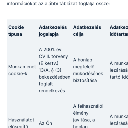
információkat az alábbi táblázat foglalja össze:
Nemzeti összetartozás napja
Kevés olyan dátum vésődött be oly mélyen
a magyar nemzet emlékezetébe, mint 1920.
Cookie
Adatkezelés
Adatkezelés
Adatkez
június 4.
típusa
jogalapja
célja
időtart
2026. jún. 4.
Vezetőség
A 2001. évi
CVIII. törvény
A honlap
(Elkertv.)
A munk
Munkamenet
megfelelő
13/A. § (3)
lezárásá
cookie-k
működésének
bekezdésében
tartó id
biztosítása
foglalt
rendelkezés
A felhasználói
élmény
A munk
Használatot
javítása, a
Az Ön
lezárásá
Rendkívüli felvételi eljárást hirdetünk
elősegítő
honlap