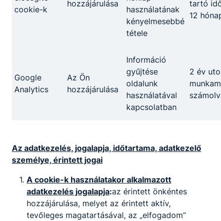
hozzájárulása
tartó id
cookie-k
használatának
12 hóna
Rendkívüli felvételi eljárást hirdetünk
kényelmesebbé
tétele
2026. máj. 10.
Vezetőség
Információ
gyűjtése
2 év uto
Google
Az Ön
oldalunk
munkame
Analytics
hozzájárulása
használatával
számolv
kapcsolatban
Az adatkezelés, jogalapja, időtartama, adatkezelő
személye, érintett jogai
A cookie-k használatakor alkalmazott
Kazinczy verseny
adatkezelés jogalapja
:
az érintett önkéntes
hozzájárulása, melyet az érintett aktív,
2026. április
tevőleges magatartásával, az „elfogadom”