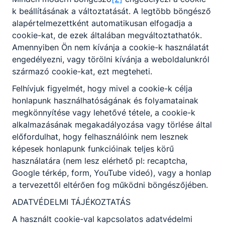
Megosztás
k beállításának a változtatását. A legtöbb böngésző
alapértelmezettként automatikusan elfogadja a
cookie-kat, de ezek általában megváltoztathatók.
Amennyiben Ön nem kívánja a cookie-k használatát
engedélyezni, vagy törölni kívánja a weboldalunkról
származó cookie-kat, ezt megteheti.
KAPCSOLÓDÓ HÍREK
Felhívjuk figyelmét, hogy mivel a cookie-k célja
honlapunk használhatóságának és folyamatainak
megkönnyítése vagy lehetővé tétele, a cookie-k
alkalmazásának megakadályozása vagy törlése által
előfordulhat, hogy felhasználóink nem lesznek
képesek honlapunk funkcióinak teljes körű
használatára (nem lesz elérhető pl: recaptcha,
Google térkép, form, YouTube videó), vagy a honlap
a tervezettől eltérően fog működni böngészőjében.
ADATVÉDELMI TÁJÉKOZTATÁS
A használt cookie-val kapcsolatos adatvédelmi