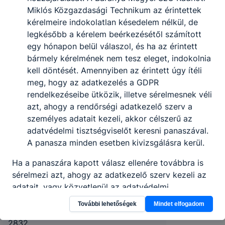
Miklós Közgazdasági Technikum az érintettek
kérelmeire indokolatlan késedelem nélkül, de
legkésőbb a kérelem beérkezésétől számított
egy hónapon belül válaszol, és ha az érintett
bármely kérelmének nem tesz eleget, indokolnia
kell döntését. Amennyiben az érintett úgy ítéli
meg, hogy az adatkezelés a GDPR
rendelkezéseibe ütközik, illetve sérelmesnek véli
azt, ahogy a rendőrségi adatkezelő szerv a
személyes adatait kezeli, akkor célszerű az
Baranya Vármegyei SzC Radnóti
adatvédelmi tisztségviselőt keresni panaszával.
Miklós Közgazdasági Technikum
A panasza minden esetben kivizsgálásra kerül.
Ha a panaszára kapott válasz ellenére továbbra is
7633 Pécs, Esztergár L. utca 6.
sérelmezi azt, ahogy az adatkezelő szerv kezeli az
adatait, vagy közvetlenül az adatvédelmi
Teams
KRÉTA
hatósághoz szeretne fordulni, akkor bejelentéssel
További lehetőségek
Mindet elfogadom
élhet a Nemzeti Adatvédelmi és
Telefon:
+36/72/257-859, +36/70/399-
Információszabadság Hatósághoz (1055 Budapest,
2832