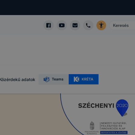
oti-
Közérdekű adatok
Teams
KRÉTA
iket)
gy webhelyet
özött