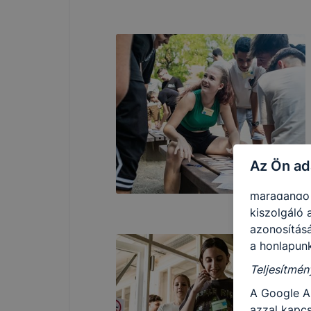
Ezen cookie
vonatkozik,
cookie-k a
Ezen cooki
használatát
Használatot
A “maradand
tárolódnak
Az Ön ad
Ezen cookie
maradandó 
kiszolgáló 
azonosításá
a honlapunk
Teljesítmén
A Google A
azzal kapcs