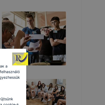
a
 ezek a
punk
 is
ogatót. A
ak a
felhasználó
egyezhessük
yűjtsünk
 a cookie-k