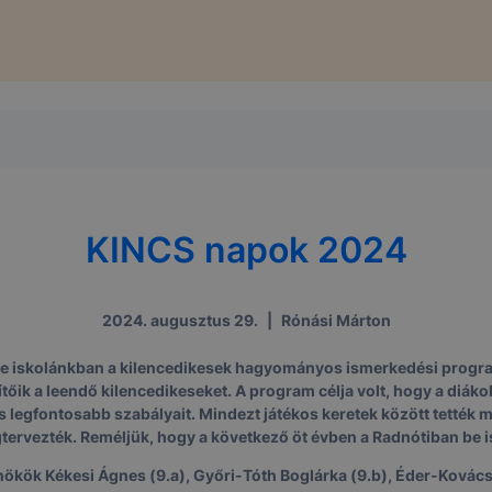
al weboldalunk nem gyűjt és nem tárol személyes azonosít
atokat. Így ezek a cookiek nem tudják Önt személy szerint
ni.
Megyei SzC Radnóti Miklós Közgazdasági Technikum milye
 használ?
Megyei SzC Radnóti Miklós Közgazdasági Technikum a coo
élokból használja:
KINCS napok 2024
ó gyűjtése azzal kapcsolatban, hogyan használja Ön a hon
résével, hogy a honlap melyik részeit látogatja, vagy haszn
így megtudhatjuk, hogyan biztosítsunk Önnek még jobb fel
 ismét meglátogatja oldalunkat,
2024. augusztus 29.
|
Rónási Márton
jlesztése.
 iskolánkban a kilencedikesek hagyományos ismerkedési program
ítőik a leendő kilencedikeseket. A program célja volt, hogy a diá
 szükséges, munkamenet (session) cookie-k
és legfontosabb szabályait. Mindezt játékos keretek között tetté
kie-k ahhoz szükségesek, hogy a felhasználók böngészhes
tervezték. Reméljük, hogy a következő öt évben a Radnótiban be is
, használják annak funkciót, pl. többek között az Ön által 
ök Kékesi Ágnes (9.a), Győri-Tóth Boglárka (9.b), Éder-Kovács Ki
végzett műveletek megjegyzését egy látogatás során.