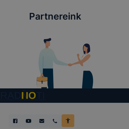
tervezettől
ADATVÉDE
Partnereink
A használt 
foglalja öss
Cookie típ
Munkamen
cookie-k