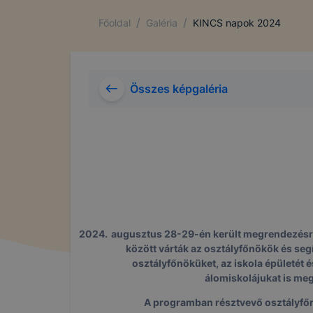
A cookie-k
/
/
Főoldal
Galéria
KINCS napok 2024
alkalmas ad
beazonosíta
A Baranya 
kat és mire
Összes képgaléria
A Baranya 
következő c
➢ informáci
annak felmé
leginkább, 
élményt, ha
➢ honlap fe
augusztus 28-29-én került megrendezésre
között várták az osztályfőnökök és seg
Feltétlenül
osztályfőnöküket, az iskola épületét 
Ezek a coo
álomiskolájukat is meg
honlapunkat
A programban résztvevő osztályfőnök
oldalakon 