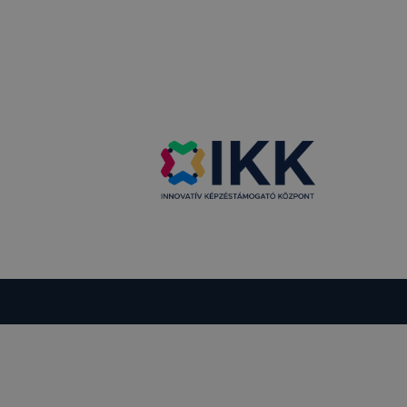
i táblázat
zelés
tama
kamenet
áig tartó
k