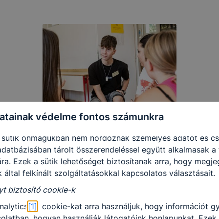
-k érvényességi ideje kizárólag az Ön aktuális látogatásár
 a munkamenet végeztével, illetve a böngésző bezárásával
utomatikusan törlődnek a számítógépéről.
e-k alkalmazása nélkül nem tudjuk garantálni Önnek honla
.
 elősegítő “maradandó sütik” persistent cookie-k
ó sütik” (persistent cookie) a honlap elhagyását követően
 a számítógépen, notebookon vagy mobileszközön.
atainak védelme fontos számunkra
-k segítségével a honlap felismeri Önt, mint visszatérő lát
sütik önmagukban nem hordoznak személyes adatot és cs
adatbázisában tárolt összerendeléssel együtt alkalmasak a 
ra. Ezek a sütik lehetőséget biztosítanak arra, hogy megj
 által felkínált szolgáltatásokkal kapcsolatos választásait.
yt biztosító cookie-k
nalytics
[1]
cookie-kat arra használjuk, hogy információt g
olatban, hogyan használják látogatóink honlapunkat. Ezek