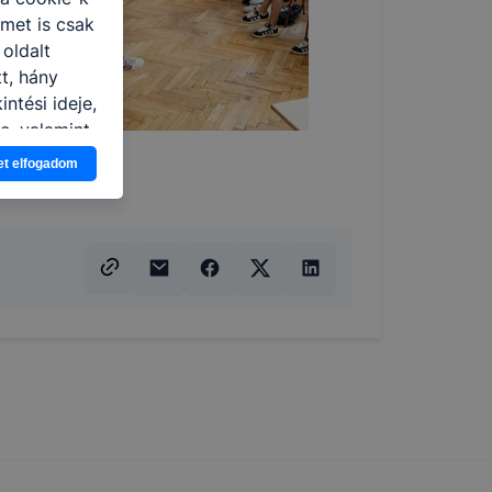
ímet is csak
 oldalt
t, hány
ntési ideje,
e, valamint
et elfogadom
 elfogadja
em kívánja
nkról
tóságának és
mazásának
 nem
lesz
onlap a