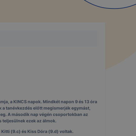
ásra
n cookie-
kie-kat a
lapot -
álja
használói
ja, a KINCS napok. Mindkét napon 9 és 13 óra
kok a tanévkezdés előtt megismerjék egymást,
k meg. A második nap végén csoportokban az
sék
 teljesülnek ezek az álmok.
adott
tti (9.c) és Kiss Dóra (9.d) voltak.