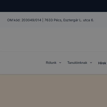
OM kód:
203049/014
|
7633 Pécs, Esztergár L. utca 6.
A Baranya 
Rólunk
Tanulóinknak
Hírek
pecs.hu alá
használ.
Mi az a coo
A cookie eg
látogat meg
információt
általánossá